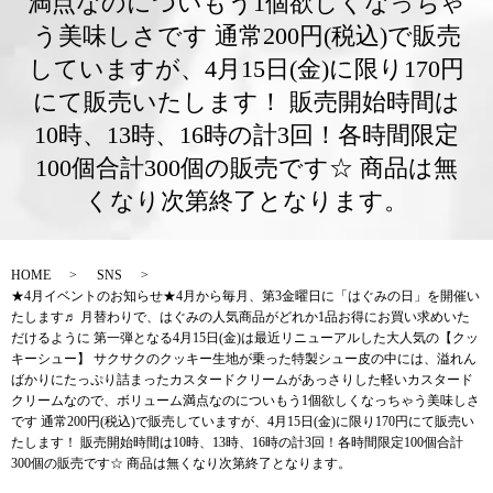
満点なのについもう1個欲しくなっちゃ
う美味しさです 通常200円(税込)で販売
していますが、4月15日(金)に限り170円
にて販売いたします！ 販売開始時間は
10時、13時、16時の計3回！各時間限定
100個合計300個の販売です☆ 商品は無
くなり次第終了となります。
HOME
SNS
★4月イベントのお知らせ★4月から毎月、第3金曜日に「はぐみの日」を開催い
たします♬ 月替わりで、はぐみの人気商品がどれか1品お得にお買い求めいた
だけるように 第一弾となる4月15日(金)は最近リニューアルした大人気の【クッ
キーシュー】 サクサクのクッキー生地が乗った特製シュー皮の中には、溢れん
ばかりにたっぷり詰まったカスタードクリームがあっさりした軽いカスタード
クリームなので、ボリューム満点なのについもう1個欲しくなっちゃう美味しさ
です 通常200円(税込)で販売していますが、4月15日(金)に限り170円にて販売い
たします！ 販売開始時間は10時、13時、16時の計3回！各時間限定100個合計
300個の販売です☆ 商品は無くなり次第終了となります。