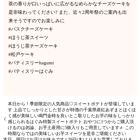
茶の香りが口いっぱいに広がるなめらかなチーズケーキを
是非味わってください? また、近々2周年祭のご案内も出
来そうですのでお楽しみに
#バスクチーズケーキ
#ほうじ茶スイーツ
#ほうじ茶チーズケーキ
#松戸ケーキ
#パティスリーhagumi
#パティスリーはぐみ
本日から！季節限定の人気商品♡スイートポテトが登場していま
す 上品でしっかりとした甘さが特徴の千葉県産紅あずまとほくほ
く感が美味しい鳴門金時を良いとこ取りしたお芋の味をしっかり
感じられるはぐみ特製スイートポテト おやつに1つからご購入頂
けるのは勿論、お手土産用に5個入りもご用意しています♬ この
時期ならではの美味しいお芋スイーツを是非ご堪能ください
本日、明日はお店はお休みです‍♀️29日(木)よりまた営業しておりま