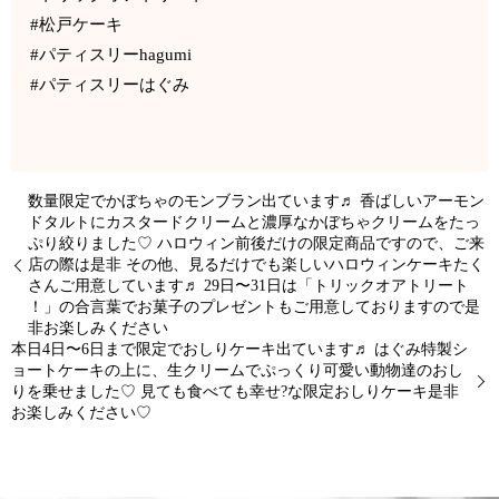
#松戸ケーキ
#パティスリーhagumi
#パティスリーはぐみ
数量限定でかぼちゃのモンブラン出ています♬ 香ばしいアーモン
ドタルトにカスタードクリームと濃厚なかぼちゃクリームをたっ
ぷり絞りました♡ ハロウィン前後だけの限定商品ですので、ご来
店の際は是非 その他、見るだけでも楽しいハロウィンケーキたく
さんご用意しています♬ 29日〜31日は「トリックオアトリート
！」の合言葉でお菓子のプレゼントもご用意しておりますので是
非お楽しみください
本日4日〜6日まで限定でおしりケーキ出ています♬ はぐみ特製シ
ョートケーキの上に、生クリームでぷっくり可愛い動物達のおし
りを乗せました♡ 見ても食べても幸せ?な限定おしりケーキ是非
お楽しみください♡