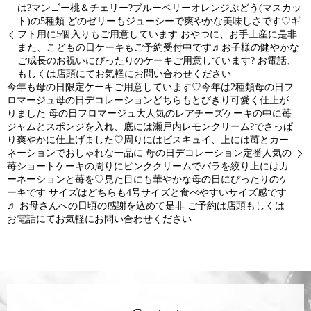
は?マンゴー桃＆チェリー?ブルーベリーオレンジぶどう(マスカッ
ト)の5種類 どのゼリーもジューシーで爽やかな美味しさです♡ギ
フト用に5個入りもご用意しています おやつに、お手土産に是非
また、こどもの日ケーキもご予約受付中です♬お子様の健やかな
ご成長のお祝いにぴったりのケーキご用意しています? お電話、
もしくは店頭にてお気軽にお問い合わせください
今年も母の日限定ケーキご用意しています♡今年は2種類︎母の日フ
ロマージュ︎︎母の日デコレーション︎どちらもとびきり可愛く仕上が
りました ︎母の日フロマージュ︎大人気のレアチーズケーキの中に苺
ジャムとスポンジを入れ、底には瀬戸内レモンクリーム?でさっぱ
り爽やかに仕上げました♡周りにはビスキュイ、上には苺とカー
ネーションでおしゃれな一品に ︎母の日デコレーション︎定番人気の
苺ショートケーキの周りにピンククリームでバラを絞り上にはカ
ーネーションと苺を♡見た目にも華やかな母の日にぴったりのケ
ーキです サイズはどちらも4号サイズと食べやすいサイズ感です
♬ お母さんへの日頃の感謝を込めて是非 ご予約は店頭もしくは
お電話にてお気軽にお問い合わせください️