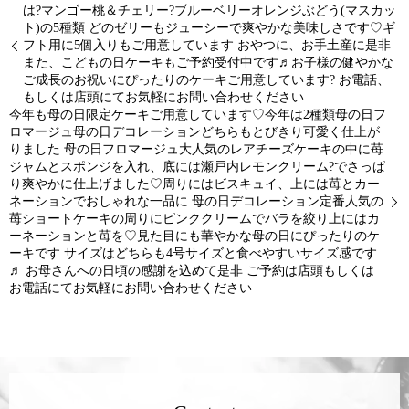
は?マンゴー桃＆チェリー?ブルーベリーオレンジぶどう(マスカッ
ト)の5種類 どのゼリーもジューシーで爽やかな美味しさです♡ギ
フト用に5個入りもご用意しています おやつに、お手土産に是非
また、こどもの日ケーキもご予約受付中です♬お子様の健やかな
ご成長のお祝いにぴったりのケーキご用意しています? お電話、
もしくは店頭にてお気軽にお問い合わせください
今年も母の日限定ケーキご用意しています♡今年は2種類︎母の日フ
ロマージュ︎︎母の日デコレーション︎どちらもとびきり可愛く仕上が
りました ︎母の日フロマージュ︎大人気のレアチーズケーキの中に苺
ジャムとスポンジを入れ、底には瀬戸内レモンクリーム?でさっぱ
り爽やかに仕上げました♡周りにはビスキュイ、上には苺とカー
ネーションでおしゃれな一品に ︎母の日デコレーション︎定番人気の
苺ショートケーキの周りにピンククリームでバラを絞り上にはカ
ーネーションと苺を♡見た目にも華やかな母の日にぴったりのケ
ーキです サイズはどちらも4号サイズと食べやすいサイズ感です
♬ お母さんへの日頃の感謝を込めて是非 ご予約は店頭もしくは
お電話にてお気軽にお問い合わせください️