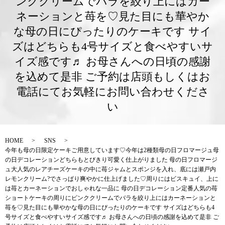
ンククリームでバラを絞り上にはカー
ネーションと苺を♡見た目にも華やか
な母の日にぴったりのケーキです サイ
ズはどちらも4号サイズと食べやすいサ
イズ感です♬ お母さんへの日頃の感謝
を込めて是非 ご予約は店頭もしくはお
電話にてお気軽にお問い合わせくださ
い️
HOME
SNS
今年も母の日限定ケーキご用意しています♡今年は2種類︎母の日フロマージュ︎︎母
の日デコレーション︎どちらもとびきり可愛く仕上がりました ︎母の日フロマージ
ュ︎大人気のレアチーズケーキの中に苺ジャムとスポンジを入れ、底には瀬戸内
レモンクリーム?でさっぱり爽やかに仕上げました♡周りにはビスキュイ、上に
は苺とカーネーションでおしゃれな一品に ︎母の日デコレーション︎定番人気の苺
ショートケーキの周りにピンククリームでバラを絞り上にはカーネーションと
苺を♡見た目にも華やかな母の日にぴったりのケーキです サイズはどちらも4
号サイズと食べやすいサイズ感です♬ お母さんへの日頃の感謝を込めて是非 ご