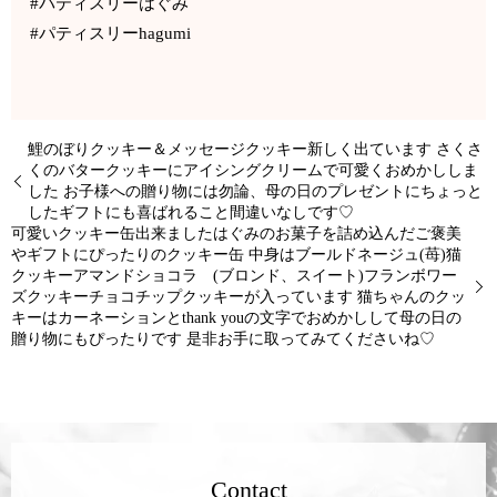
#パティスリーはぐみ
#パティスリーhagumi
鯉のぼりクッキー＆メッセージクッキー新しく出ています さくさ
くのバタークッキーにアイシングクリームで可愛くおめかししま
した お子様への贈り物には勿論、母の日のプレゼントにちょっと
したギフトにも喜ばれること間違いなしです♡
可愛いクッキー缶出来ましたはぐみのお菓子を詰め込んだご褒美
やギフトにぴったりのクッキー缶 中身は︎ブールドネージュ(苺)︎猫
クッキー︎アマンドショコラ (ブロンド、スイート)︎フランボワー
ズクッキー︎チョコチップクッキーが入っています 猫ちゃんのクッ
キーはカーネーションとthank youの文字でおめかしして母の日の
贈り物にもぴったりです 是非お手に取ってみてくださいね♡
Contact