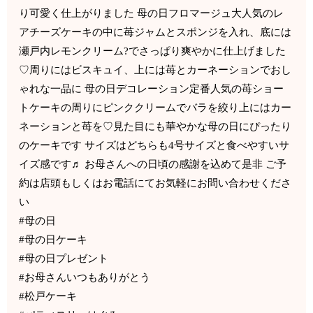
り可愛く仕上がりました ︎母の日フロマージュ︎大人気のレ
アチーズケーキの中に苺ジャムとスポンジを入れ、底には
瀬戸内レモンクリーム?でさっぱり爽やかに仕上げました
♡周りにはビスキュイ、上には苺とカーネーションでおし
ゃれな一品に ︎母の日デコレーション︎定番人気の苺ショー
トケーキの周りにピンククリームでバラを絞り上にはカー
ネーションと苺を♡見た目にも華やかな母の日にぴったり
のケーキです サイズはどちらも4号サイズと食べやすいサ
イズ感です♬ お母さんへの日頃の感謝を込めて是非 ご予
約は店頭もしくはお電話にてお気軽にお問い合わせくださ
い️
#母の日
#母の日ケーキ
#母の日プレゼント
#お母さんいつもありがとう
#松戸ケーキ