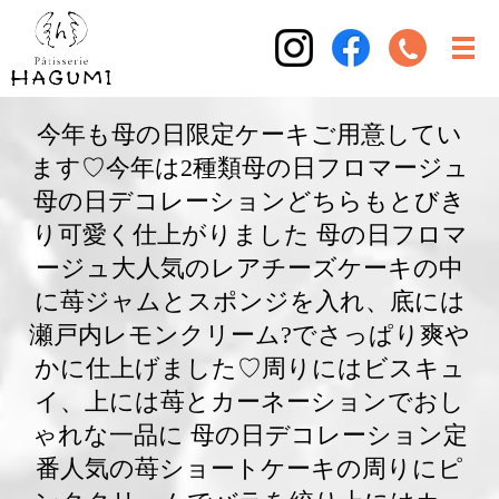
今年も母の日限定ケーキご用意してい
ます♡今年は2種類︎母の日フロマージュ︎︎
母の日デコレーション︎どちらもとびき
り可愛く仕上がりました ︎母の日フロマ
ージュ︎大人気のレアチーズケーキの中
に苺ジャムとスポンジを入れ、底には
瀬戸内レモンクリーム?でさっぱり爽や
かに仕上げました♡周りにはビスキュ
イ、上には苺とカーネーションでおし
ゃれな一品に ︎母の日デコレーション︎定
番人気の苺ショートケーキの周りにピ