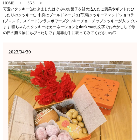
HOME
SNS
可愛いクッキー缶出来ましたはぐみのお菓子を詰め込んだご褒美やギフトにぴ
ったりのクッキー缶 中身は︎ブールドネージュ(苺)︎猫クッキー︎アマンドショコラ
(ブロンド、スイート)︎フランボワーズクッキー︎チョコチップクッキーが入ってい
ます 猫ちゃんのクッキーはカーネーションとthank youの文字でおめかしして母
の日の贈り物にもぴったりです 是非お手に取ってみてくださいね♡
2023/04/30