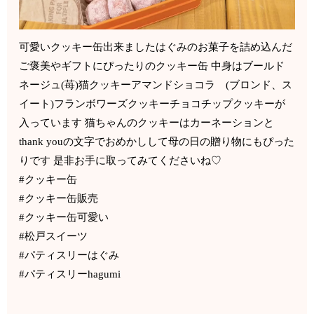
可愛いクッキー缶出来ましたはぐみのお菓子を詰め込んだ
ご褒美やギフトにぴったりのクッキー缶 中身は︎ブールド
ネージュ(苺)︎猫クッキー︎アマンドショコラ (ブロンド、ス
イート)︎フランボワーズクッキー︎チョコチップクッキーが
入っています 猫ちゃんのクッキーはカーネーションと
thank youの文字でおめかしして母の日の贈り物にもぴった
りです 是非お手に取ってみてくださいね♡
#クッキー缶
#クッキー缶販売
#クッキー缶可愛い
#松戸スイーツ
#パティスリーはぐみ
#パティスリーhagumi