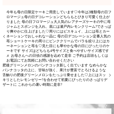
今年も母の日限定ケーキご用意しています♡今年は2種類︎母の日フ
ロマージュ︎︎母の日デコレーション︎どちらもとびきり可愛く仕上が
りました ︎母の日フロマージュ︎大人気のレアチーズケーキの中に苺
ジャムとスポンジを入れ、底には瀬戸内レモンクリーム?でさっぱ
り爽やかに仕上げました♡周りにはビスキュイ、上には苺とカー
ネーションでおしゃれな一品に ︎母の日デコレーション︎定番人気の
苺ショートケーキの周りにピンククリームでバラを絞り上にはカ
ーネーションと苺を♡見た目にも華やかな母の日にぴったりのケ
ーキです サイズはどちらも4号サイズと食べやすいサイズ感です
♬ お母さんへの日頃の感謝を込めて是非 ご予約は店頭もしくは
お電話にてお気軽にお問い合わせください️
肥後グリーンメロンのパンナコッタ新しく出ています なめらかな
パンナコッタの上に、甘味が強く、果汁が豊富でとろけるような
舌触りの肥後グリーンメロンをたっぷり乗せました♡上にはスッ
キリとしたレモンゼリー?を合わせて初夏にぴったりのさっぱりデ
ザートに これからの暑い時期に是非?