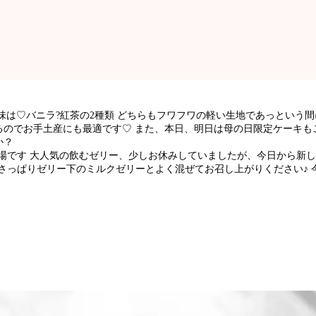
味は♡バニラ?紅茶の2種類 どちらもフワフワの軽い生地であっという
るのでお手土産にも最適です♡ また、本日、明日は母の日限定ケーキも
か？
場です 大人気の飲むゼリー、少しお休みしていましたが、今日から新し
さっぱりゼリー下のミルクゼリーとよく混ぜてお召し上がりください♪ 