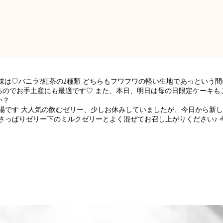
味は♡バニラ?紅茶の2種類 どちらもフワフワの軽い生地であっという
るのでお手土産にも最適です♡ また、本日、明日は母の日限定ケーキも
か？
場です 大人気の飲むゼリー、少しお休みしていましたが、今日から新し
さっぱりゼリー下のミルクゼリーとよく混ぜてお召し上がりください♪ 