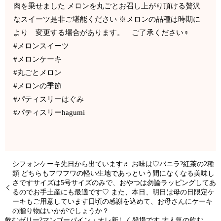
肉を乗せました メロンを丸ごとお召し上がり頂ける贅沢
なスイーツ是非ご堪能ください ※メロンの品種は時期に
より 変更する場合があります。 ご了承ください‍♀️
#メロンスイーツ
#メロンケーキ
#丸ごとメロン
#メロンの季節
#パティスリーはぐみ
#パティスリーhagumi
シフォンケーキ先日から出ています♬ お味は♡バニラ?紅茶の2種
類 どちらもフワフワの軽い生地であっという間になくなる美味し
さですサイズは5号サイズのみで、おやつは勿論ラッピングしてあ
るのでお手土産にも最適です♡ また、本日、明日は母の日限定ケ
ーキもご用意しています日頃の感謝を込めて、お母さんにケーキ
の贈り物はいかがでしょうか？
飲むゼリー?マンゴーパイン・オレ新しく登場です 大人気の飲む