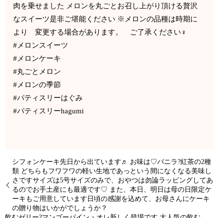
肉を乗せました メロンを丸ごとお召し上がり頂ける贅沢
なスイーツ是非ご堪能ください ※メロンの品種は時期に
より 変更する場合があります。 ご了承ください‍♀️
#メロンスイーツ
#メロンケーキ
#丸ごとメロン
#メロンの季節
#パティスリーはぐみ
#パティスリーhagumi
シフォンケーキ先日から出ています♬ お味は♡バニラ?紅茶の2種
類 どちらもフワフワの軽い生地であっという間になくなる美味し
さですサイズは5号サイズのみで、おやつは勿論ラッピングしてあ
るのでお手土産にも最適です♡ また、本日、明日は母の日限定ケ
ーキもご用意しています日頃の感謝を込めて、お母さんにケーキ
の贈り物はいかがでしょうか？
飲むゼリー?マンゴーパイン・オレ新しく登場です 大人気の飲む