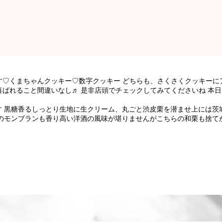
す♡くまちゃんクッキー♡数字クッキー どちらも、さくさくクッキーに
ばれること間違いなし♬ 是非店頭でチェックしてみてくださいね 本
す 黒糖香るしっとり生地に生クリーム、丸ごと渋皮栗を潜ませ上には茨
栗のモンブランも香り高い洋酒の風味が堪りませんがこちらの和栗も捨て