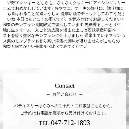
♡数字クッキー どちらも、さくさくクッキーにアイシングクリー
ムでおめかししています? おやつに、ケーキの飾りに、贈り物に
も喜ばれること間違いなし♬ 是非店頭でチェックしてみてくださ
いね 本日はあいにくの雨ですが、お気を付けてお越しください‍♀️
和栗のモンブラン期間限定で復活しています 黒糖香るしっとり生
地に生クリーム、丸ごと渋皮栗を潜ませ上には茨城県産和栗ペー
ストを絞り贅沢なモンブランに仕上げました 通常出ているフラン
ス栗のモンブランも香り高い洋酒の風味が堪りませんがこちらの
和栗も捨てがたい是非食べ比べてみてください
Contact
お問い合わせ
パティスリーはぐみへのご予約・ご相談はこちらから。
ご予約はお電話か店頭から受け付けております。
047-712-1893
TEL: