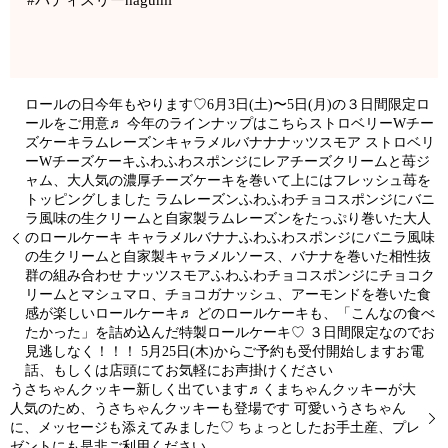
ロールの日今年もやります♡6月3日(土)〜5日(月)の３日間限定ロ
ールをご用意♬ 今年のラインナップはこちらストロベリーWチー
ズケーキラムレーズンキャラメルバナナナッツスモア ストロベリ
ーWチーズケーキふわふわスポンジにレアチーズクリームと苺ジ
ャム、大人気の濃厚チーズケーキを巻いて上にはフレッシュ苺を
トッピングしました ラムレーズンふわふわチョコスポンジにバニ
ラ風味の生クリームと自家製ラムレーズンをたっぷり巻いた大人
のロールケーキ キャラメルバナナふわふわスポンジにバニラ風味
の生クリームと自家製キャラメルソース、バナナを巻いた相性抜
群の組み合わせ ナッツスモアふわふわチョコスポンジにチョコク
リームとマシュマロ、チョコガナッシュ、アーモンドを巻いた食
感が楽しいロールケーキ♬ どのロールケーキも、「こんなの食べ
たかった」を詰め込んだ特製ロールケーキ♡ ３日間限定なのでお
見逃しなく！！！ 5月25日(木)からご予約も受付開始しますお電
話、もしくは店頭にてお気軽にお声掛けください️
うさちゃんクッキー新しく出ています♬くまちゃんクッキーが大
人気のため、うさちゃんクッキーも登場です 可愛いうさちゃん
に、メッセージも添えてみました♡ ちょっとしたお手土産、プレ
ゼントにも是非ご利用ください