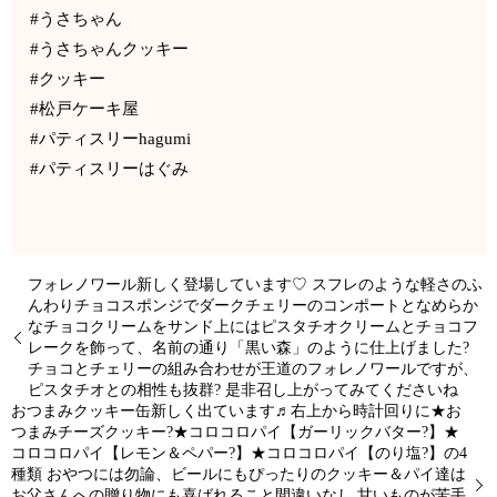
#うさちゃん
#うさちゃんクッキー
#クッキー
#松戸ケーキ屋
#パティスリーhagumi
#パティスリーはぐみ
フォレノワール新しく登場しています♡ スフレのような軽さのふ
んわりチョコスポンジでダークチェリーのコンポートとなめらか
なチョコクリームをサンド上にはピスタチオクリームとチョコフ
レークを飾って、名前の通り「黒い森」のように仕上げました?
チョコとチェリーの組み合わせが王道のフォレノワールですが、
ピスタチオとの相性も抜群? 是非召し上がってみてくださいね
おつまみクッキー缶新しく出ています♬右上から時計回りに★お
つまみチーズクッキー?★コロコロパイ【ガーリックバター?】★
コロコロパイ【レモン＆ペパー?】★コロコロパイ【のり塩?】の4
種類 おやつには勿論、ビールにもぴったりのクッキー＆パイ達は
お父さんへの贈り物にも喜ばれること間違いなし 甘いものが苦手