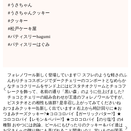
#うさちゃん
#うさちゃんクッキー
#クッキー
#松戸ケーキ屋
#パティスリーhagumi
#パティスリーはぐみ
フォレノワール新しく登場しています♡ スフレのような軽さのふ
んわりチョコスポンジでダークチェリーのコンポートとなめらか
なチョコクリームをサンド上にはピスタチオクリームとチョコフ
レークを飾って、名前の通り「黒い森」のように仕上げました?
チョコとチェリーの組み合わせが王道のフォレノワールですが、
ピスタチオとの相性も抜群? 是非召し上がってみてくださいね
おつまみクッキー缶新しく出ています♬右上から時計回りに★お
つまみチーズクッキー?★コロコロパイ【ガーリックバター?】★
コロコロパイ【レモン＆ペパー?】★コロコロパイ【のり塩?】の4
種類 おやつには勿論、ビールにもぴったりのクッキー＆パイ達は
お父さんへの贈り物にも喜ばれること間違いなし 甘いものが苦手