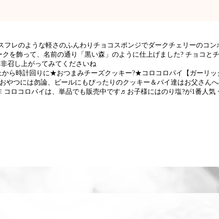
 スフレのような軽さのふんわりチョコスポンジでダークチェリーのコン
ークを飾って、名前の通り「黒い森」のように仕上げました? チョコと
是非召し上がってみてくださいね
から時計回りに★おつまみチーズクッキー?★コロコロパイ【ガーリッ
類 おやつには勿論、ビールにもぴったりのクッキー＆パイ達はお父さん
 コロコロパイは、単品でも販売中です♬お子様にはのり塩?が1番人気