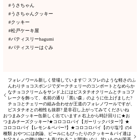
#うさちゃん
#うさちゃんクッキー
#クッキー
#松戸ケーキ屋
#パティスリーhagumi
#パティスリーはぐみ
フォレノワール新しく登場しています♡ スフレのような軽さのふ
んわりチョコスポンジでダークチェリーのコンポートとなめらか
なチョコクリームをサンド上にはピスタチオクリームとチョコフ
レークを飾って、名前の通り「黒い森」のように仕上げました?
チョコとチェリーの組み合わせが王道のフォレノワールですが、
ピスタチオとの相性も抜群? 是非召し上がってみてくださいね
おつまみクッキー缶新しく出ています♬右上から時計回りに★お
つまみチーズクッキー?★コロコロパイ【ガーリックバター?】★
コロコロパイ【レモン＆ペパー?】★コロコロパイ【のり塩?】の4
種類 おやつには勿論、ビールにもぴったりのクッキー＆パイ達は
お父さんへの贈り物にも喜ばれること間違いなし 甘いものが苦手