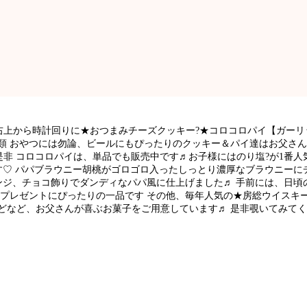
右上から時計回りに★おつまみチーズクッキー?★コロコロパイ【ガーリ
種類 おやつには勿論、ビールにもぴったりのクッキー＆パイ達はお父さ
非 コロコロパイは、単品でも販売中です♬お子様にはのり塩?が1番人
す♡ パパブラウニー胡桃がゴロゴロ入ったしっとり濃厚なブラウニーに
ンジ、チョコ飾りでダンディなパパ風に仕上げました♬ 手前には、日頃
へのプレゼントにぴったりの一品です その他、毎年人気の★房総ウイ
どなど、お父さんが喜ぶお菓子をご用意しています♬ 是非覗いてみて