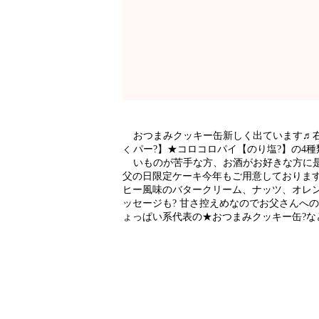
おつまみクッキー缶新しく出ています♬
パー?】★コロコロパイ【のり塩?】の4
いものが苦手な方、お酒がお好きな方に是
父の日限定ケーキ今年もご用意しておりま
ヒー風味のバタークリーム、ナッツ、オレ
ッセージも? 甘さ控えめなのでお父さん
ょっぱい系代表の★おつまみクッキー缶?な