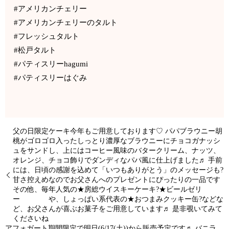
#アメリカンチェリー
#アメリカンチェリーのタルト
#フレッシュタルト
#松戸タルト
#パティスリーhagumi
#パティスリーはぐみ
父の日限定ケーキ今年もご用意しております♡ パパブラウニー胡
桃がゴロゴロ入ったしっとり濃厚なブラウニーにチョコガナッシ
ュをサンドし、上にはコーヒー風味のバタークリーム、ナッツ、
オレンジ、チョコ飾りでダンディなパパ風に仕上げました♬ 手前
には、日頃の感謝を込めて「いつもありがとう」のメッセージも?
甘さ控えめなのでお父さんへのプレゼントにぴったりの一品です
その他、毎年人気の★房総ウイスキーケーキ?★ビールゼリ
ー や、しょっぱい系代表の★おつまみクッキー缶?などな
ど、お父さんが喜ぶお菓子をご用意しています♬ 是非覗いてみて
くださいね
️アフォガート️期間限定で明日(6/17(土))から販売予定です♬ バニラ