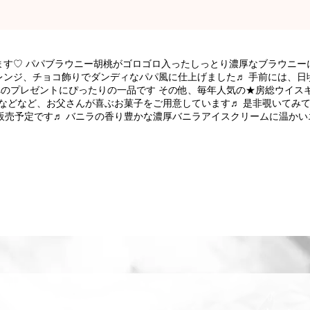
ます♡ パパブラウニー胡桃がゴロゴロ入ったしっとり濃厚なブラウニー
レンジ、チョコ飾りでダンディなパパ風に仕上げました♬ 手前には、日
んへのプレゼントにぴったりの一品です その他、毎年人気の★房総ウ
などなど、お父さんが喜ぶお菓子をご用意しています♬ 是非覗いてみ
土))から販売予定です♬ バニラの香り豊かな濃厚バニラアイスクリームに温