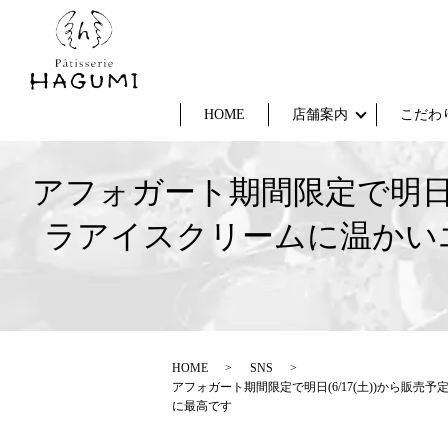
HOME
店舗案内
こだわ
️アフォガート️期間限定で明日
ラアイスクリームに温かい
HOME
SNS
️アフォガート️期間限定で明日(6/17(土))か
に最高です