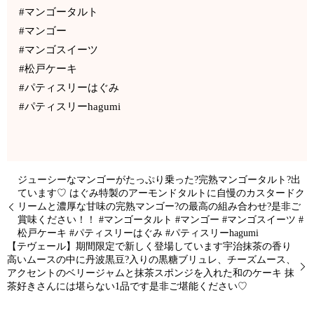
#マンゴータルト
#マンゴー
#マンゴスイーツ
#松戸ケーキ
#パティスリーはぐみ
#パティスリーhagumi
ジューシーなマンゴーがたっぷり乗った?完熟マンゴータルト?出
ています♡ はぐみ特製のアーモンドタルトに自慢のカスタードク
リームと濃厚な甘味の完熟マンゴー?の最高の組み合わせ?是非ご
賞味ください！！ #マンゴータルト #マンゴー #マンゴスイーツ #
松戸ケーキ #パティスリーはぐみ #パティスリーhagumi
【テヴェール】期間限定で新しく登場しています宇治抹茶の香り
高いムースの中に丹波黒豆?入りの黒糖ブリュレ、チーズムース、
アクセントのベリージャムと抹茶スポンジを入れた和のケーキ 抹
茶好きさんには堪らない1品です是非ご堪能ください♡