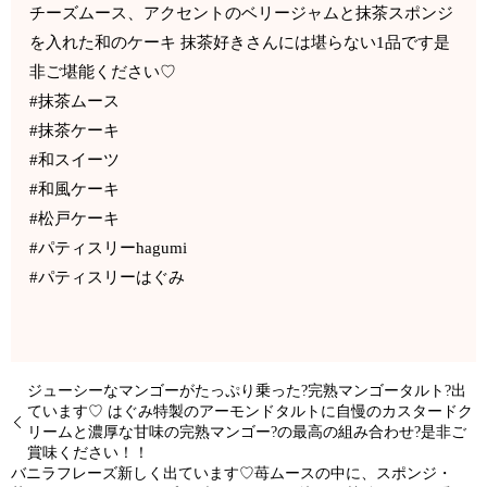
チーズムース、アクセントのベリージャムと抹茶スポンジ
を入れた和のケーキ 抹茶好きさんには堪らない1品です是
非ご堪能ください♡
#抹茶ムース
#抹茶ケーキ
#和スイーツ
#和風ケーキ
#松戸ケーキ
#パティスリーhagumi
#パティスリーはぐみ
ジューシーなマンゴーがたっぷり乗った?完熟マンゴータルト?出
ています♡ はぐみ特製のアーモンドタルトに自慢のカスタードク
リームと濃厚な甘味の完熟マンゴー?の最高の組み合わせ?是非ご
賞味ください！！
バニラフレーズ新しく出ています♡苺ムースの中に、スポンジ・