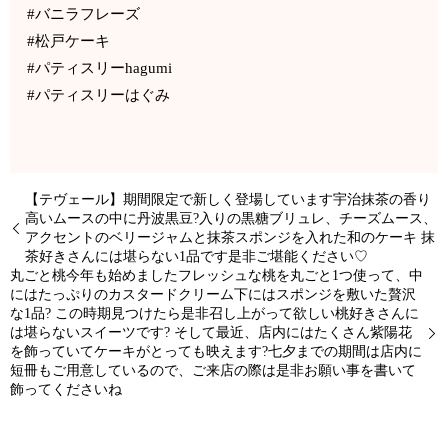
#バニラフレーズ
#松戸ケーキ
#パティスリーhagumi
#パティスリーはぐみ
【テヴェール】期間限定で新しく登場しています宇治抹茶の香り
高いムースの中に丹波黒豆?入りの黒糖ブリュレ、チーズムース、
アクセントのベリージャムと抹茶スポンジを入れた和のケーキ 抹
茶好きさんには堪らない1品です是非ご堪能ください♡
丸ごと桃今年も始めましたフレッシュな桃を丸ごと1つ使って、中
にはたっぷりのカスタードクリーム下にはスポンジを敷いた贅沢
な1品? この時期見つけたら是非召し上がって欲しい桃好きさんに
は堪らないスイーツです? そして最近、店内にはたくさん紫陽花
を飾っていてケーキがとっても映えます?七夕までの期間は店内に
短冊もご用意しているので、ご来店の際は是非お願い事を書いて
飾ってくださいね