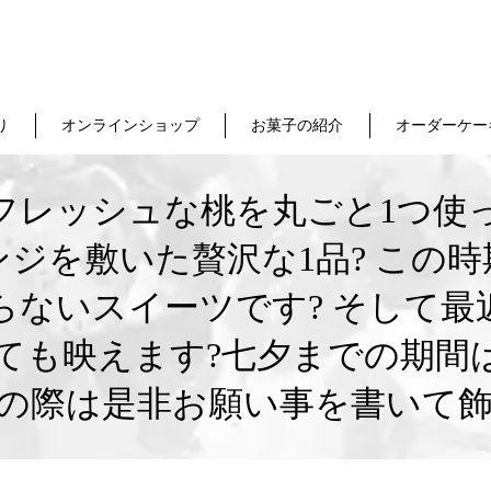
り
オンラインショップ
お菓子の紹介
オーダーケー
フレッシュな桃を丸ごと1つ使
ジを敷いた贅沢な1品? この
らないスイーツです? そして最
ても映えます?七夕までの期間
の際は是非お願い事を書いて