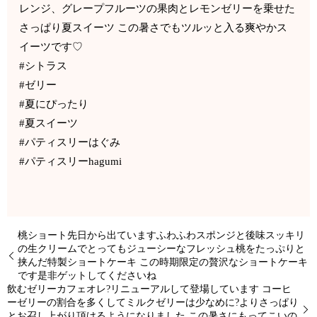
レンジ、グレープフルーツの果肉とレモンゼリーを乗せた
さっぱり夏スイーツ この暑さでもツルッと入る爽やかス
イーツです♡
#シトラス
#ゼリー
#夏にぴったり
#夏スイーツ
#パティスリーはぐみ
#パティスリーhagumi
桃ショート先日から出ていますふわふわスポンジと後味スッキリ
の生クリームでとってもジューシーなフレッシュ桃をたっぷりと
挟んだ特製ショートケーキ この時期限定の贅沢なショートケーキ
です是非ゲットしてくださいね
飲むゼリーカフェオレ?リニューアルして登場しています コーヒ
ーゼリーの割合を多くしてミルクゼリーは少なめに?よりさっぱり
とお召し上がり頂けるようになりました この暑さにもってこいの