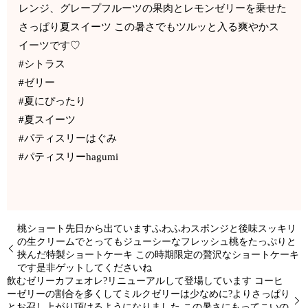
レンジ、グレープフルーツの果肉とレモンゼリーを乗せた
さっぱり夏スイーツ この暑さでもツルッと入る爽やかス
イーツです♡
#シトラス
#ゼリー
#夏にぴったり
#夏スイーツ
#パティスリーはぐみ
#パティスリーhagumi
桃ショート先日から出ていますふわふわスポンジと後味スッキリ
の生クリームでとってもジューシーなフレッシュ桃をたっぷりと
挟んだ特製ショートケーキ この時期限定の贅沢なショートケーキ
です是非ゲットしてくださいね
飲むゼリーカフェオレ?リニューアルして登場しています コーヒ
ーゼリーの割合を多くしてミルクゼリーは少なめに?よりさっぱり
とお召し上がり頂けるようになりました この暑さにもってこいの