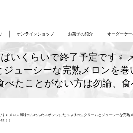
り
オンラインショップ
お菓子の紹介
オーダーケー
ぱいくらいで終了予定です‍♀️
とジューシーな完熟メロンを巻
だ食べたことがない方は勿論、食
です‍♀️ メロン風味のふわふわスポンジにたっぷりの生クリームとジューシーな完
是非！！