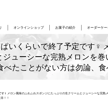
り
オンラインショップ
お菓子の紹介
オーダーケー
ぱいくらいで終了予定です‍♀️
とジューシーな完熟メロンを巻
だ食べたことがない方は勿論、食
です‍♀️ メロン風味のふわふわスポンジにたっぷりの生クリームとジューシーな完
是非！！