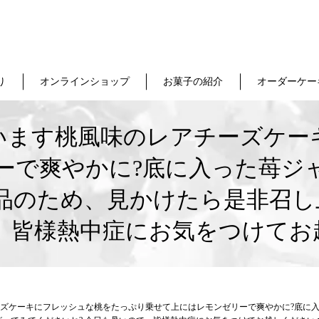
り
オンラインショップ
お菓子の紹介
オーダーケー
います桃風味のレアチーズケー
ーで爽やかに?底に入った苺ジ
品のため、見かけたら是非召し
皆様熱中症にお気をつけてお越
ズケーキにフレッシュな桃をたっぷり乗せて上にはレモンゼリーで爽やかに?底に