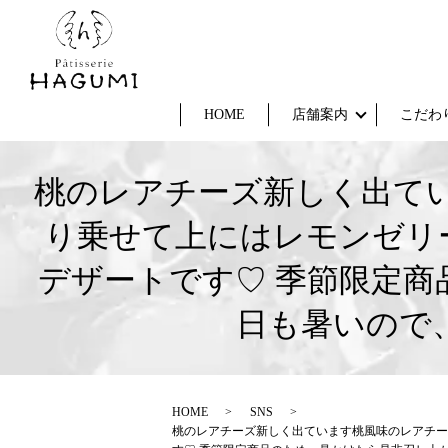
HOME
店舗案内
こだわ
桃のレアチーズ新しく出て
り乗せて上にはレモンゼリ
デザートです♡ 季節限定商
日も暑いので、
HOME
SNS
桃のレアチーズ新しく出ています桃風味のレアチー