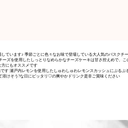
しています♪ 季節ごとに色々なお味で登場している大人気のバスクチ
チーズを使用したしっとりなめらかなチーズケーキは甘さ控えめで、こ
な方にもオススメです
場です️ 瀬戸内レモンを使用したしゅわしゅわレモンスカッシュにぷるぷ
て溶けそう?な日にピッタリ♡の爽やかドリンク是非ご賞味ください