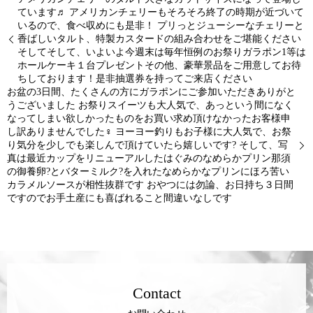
ています♬ アメリカンチェリーもそろそろ終了の時期が近づいて
いるので、食べ収めにも是非！ プリっとジューシーなチェリーと
香ばしいタルト、特製カスタードの組み合わせをご堪能ください
そしてそして、いよいよ今週末は毎年恒例のお祭りガラポン1等は
ホールケーキ１台プレゼント︎その他、豪華景品をご用意してお待
ちしております！是非抽選券を持ってご来店ください
お盆の3日間、たくさんの方にガラポンにご参加いただきありがと
うございました お祭りスイーツも大人気で、あっという間になく
なってしまい欲しかったものをお買い求め頂けなかったお客様申
し訳ありませんでした‍♀️ ヨーヨー釣りもお子様に大人気で、お祭
り気分を少しでも楽しんで頂けていたら嬉しいです? そして、写
真は最近カップをリニューアルしたはぐみのなめらかプリン那須
の御養卵?とバターミルク?を入れたなめらかなプリンにほろ苦い
カラメルソースが相性抜群です おやつには勿論、お日持ち３日間
ですのでお手土産にも喜ばれること間違いなしです
Contact