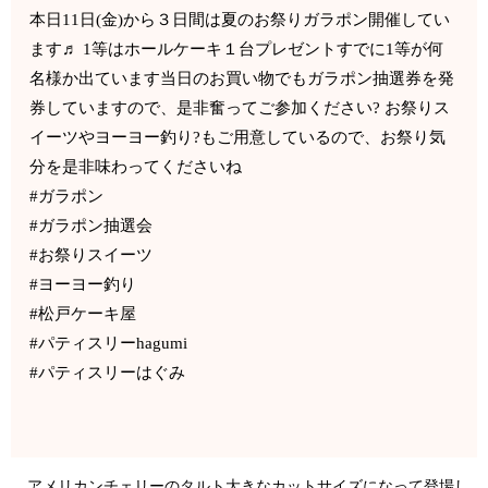
本日11日(金)から３日間は夏のお祭りガラポン開催してい
ます♬ 1等はホールケーキ１台プレゼントすでに1等が何
名様か出ています当日のお買い物でもガラポン抽選券を発
券していますので、是非奮ってご参加ください? お祭りス
イーツやヨーヨー釣り?もご用意しているので、お祭り気
分を是非味わってくださいね
#ガラポン
#ガラポン抽選会
#お祭りスイーツ
#ヨーヨー釣り
#松戸ケーキ屋
#パティスリーhagumi
#パティスリーはぐみ
アメリカンチェリーのタルト大きなカットサイズになって登場し