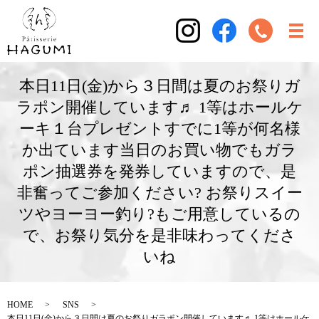
本日11日(金)から３日間は夏のお祭りガ
ラポン開催しています♬ 1等はホールケ
ーキ１台プレゼントすでに1等が何名様
か出ています当日のお買い物でもガラ
ポン抽選券を発券していますので、是
非奮ってご参加ください? お祭りスイー
ツやヨーヨー釣り?もご用意しているの
で、お祭り気分を是非味わってくださ
いね
HOME
SNS
本日11日(金)から３日間は夏のお祭りガラポン開催しています♬ 1等はホールケ