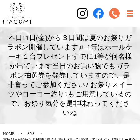
本日11日(金)から３日間は夏のお祭りガ
ラポン開催しています♬ 1等はホールケ
ーキ１台プレゼントすでに1等が何名様
か出ています当日のお買い物でもガラ
ポン抽選券を発券していますので、是
非奮ってご参加ください? お祭りスイー
ツやヨーヨー釣り?もご用意しているの
で、お祭り気分を是非味わってくださ
いね
HOME
SNS
本日11日(金)から３日間は夏のお祭りガラポン開催しています♬ 1等はホールケ