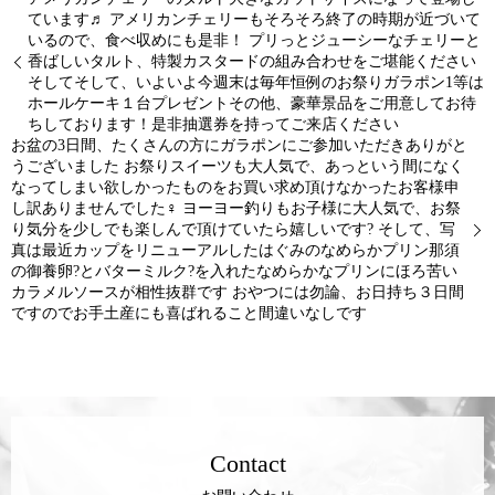
ています♬ アメリカンチェリーもそろそろ終了の時期が近づいて
いるので、食べ収めにも是非！ プリっとジューシーなチェリーと
香ばしいタルト、特製カスタードの組み合わせをご堪能ください
そしてそして、いよいよ今週末は毎年恒例のお祭りガラポン1等は
ホールケーキ１台プレゼント︎その他、豪華景品をご用意してお待
ちしております！是非抽選券を持ってご来店ください
お盆の3日間、たくさんの方にガラポンにご参加いただきありがと
うございました お祭りスイーツも大人気で、あっという間になく
なってしまい欲しかったものをお買い求め頂けなかったお客様申
し訳ありませんでした‍♀️ ヨーヨー釣りもお子様に大人気で、お祭
り気分を少しでも楽しんで頂けていたら嬉しいです? そして、写
真は最近カップをリニューアルしたはぐみのなめらかプリン那須
の御養卵?とバターミルク?を入れたなめらかなプリンにほろ苦い
カラメルソースが相性抜群です おやつには勿論、お日持ち３日間
ですのでお手土産にも喜ばれること間違いなしです
Contact