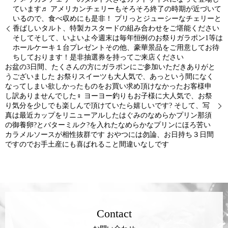
ています♬ アメリカンチェリーもそろそろ終了の時期が近づいて
いるので、食べ収めにも是非！ プリっとジューシーなチェリーと
香ばしいタルト、特製カスタードの組み合わせをご堪能ください
そしてそして、いよいよ今週末は毎年恒例のお祭りガラポン1等は
ホールケーキ１台プレゼント︎その他、豪華景品をご用意してお待
ちしております！是非抽選券を持ってご来店ください
お盆の3日間、たくさんの方にガラポンにご参加いただきありがと
うございました お祭りスイーツも大人気で、あっという間になく
なってしまい欲しかったものをお買い求め頂けなかったお客様申
し訳ありませんでした‍♀️ ヨーヨー釣りもお子様に大人気で、お祭
り気分を少しでも楽しんで頂けていたら嬉しいです? そして、写
真は最近カップをリニューアルしたはぐみのなめらかプリン那須
の御養卵?とバターミルク?を入れたなめらかなプリンにほろ苦い
カラメルソースが相性抜群です おやつには勿論、お日持ち３日間
ですのでお手土産にも喜ばれること間違いなしです
Contact