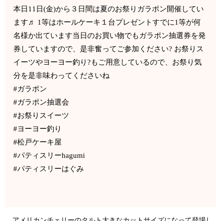
本日11日(金)から３日間は夏のお祭りガラポン開催してい
ます♬ 1等はホールケーキ１台プレゼントすでに1等が何
名様か出ています当日のお買い物でもガラポン抽選券を発
券していますので、是非奮ってご参加ください? お祭りス
イーツやヨーヨー釣り?もご用意しているので、お祭り気
分を是非味わってくださいね
#ガラポン
#ガラポン抽選会
#お祭りスイーツ
#ヨーヨー釣り
#松戸ケーキ屋
#パティスリーhagumi
#パティスリーはぐみ
アメリカンチェリーのタルト大きなカットサイズになって登場し