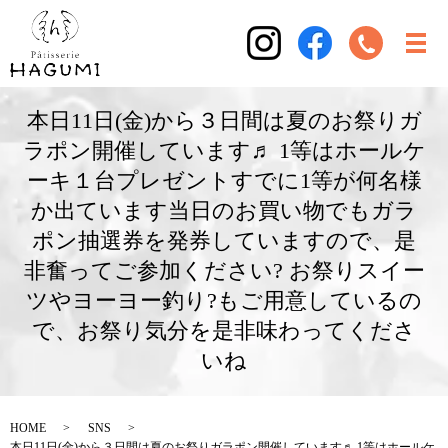
本日11日(金)から３日間は夏のお祭りガ
ラポン開催しています♬ 1等はホールケ
ーキ１台プレゼントすでに1等が何名様
か出ています当日のお買い物でもガラ
ポン抽選券を発券していますので、是
非奮ってご参加ください? お祭りスイー
ツやヨーヨー釣り?もご用意しているの
で、お祭り気分を是非味わってくださ
いね
HOME
SNS
本日11日(金)から３日間は夏のお祭りガラポン開催しています♬ 1等はホールケ