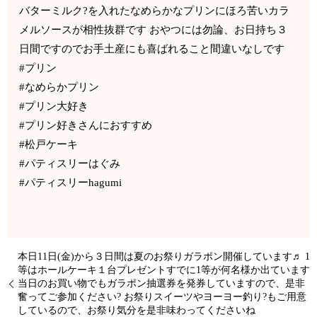
バターミルク?を入れたなめらかなプリンにほろ苦いカラ
メルソースが相性抜群です おやつには勿論、お日持ち３
日間ですのでお手土産にも喜ばれること間違いなしです
#プリン
#なめらかプリン
#プリン大好き
#プリン好きさんにおすすめ
#松戸ケーキ
#パティスリーはぐみ
#パティスリーhagumi
本日11日(金)から３日間は夏のお祭りガラポン開催しています♬ 1
等はホールケーキ１台プレゼントすでに1等が何名様か出ています
当日のお買い物でもガラポン抽選券を発券していますので、是非
奮ってご参加ください? お祭りスイーツやヨーヨー釣り?もご用意
しているので、お祭り気分を是非味わってくださいね