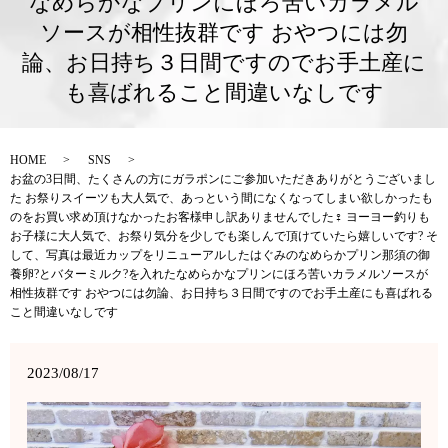
なめらかなプリンにほろ苦いカラメル
ソースが相性抜群です おやつには勿
論、お日持ち３日間ですのでお手土産に
も喜ばれること間違いなしです
HOME
SNS
お盆の3日間、たくさんの方にガラポンにご参加いただきありがとうございまし
た お祭りスイーツも大人気で、あっという間になくなってしまい欲しかったも
のをお買い求め頂けなかったお客様申し訳ありませんでした‍♀️ ヨーヨー釣りも
お子様に大人気で、お祭り気分を少しでも楽しんで頂けていたら嬉しいです? そ
して、写真は最近カップをリニューアルしたはぐみのなめらかプリン那須の御
養卵?とバターミルク?を入れたなめらかなプリンにほろ苦いカラメルソースが
相性抜群です おやつには勿論、お日持ち３日間ですのでお手土産にも喜ばれる
こと間違いなしです
2023/08/17