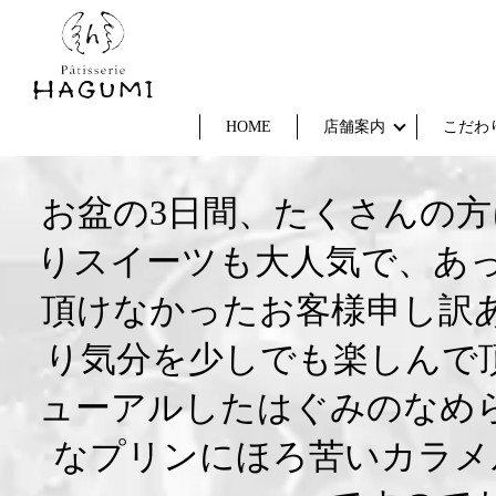
HOME
店舗案内
こだわ
お盆の3日間、たくさんの
りスイーツも大人気で、あ
頂けなかったお客様申し訳あ
り気分を少しでも楽しんで
ューアルしたはぐみのなめ
なプリンにほろ苦いカラメ