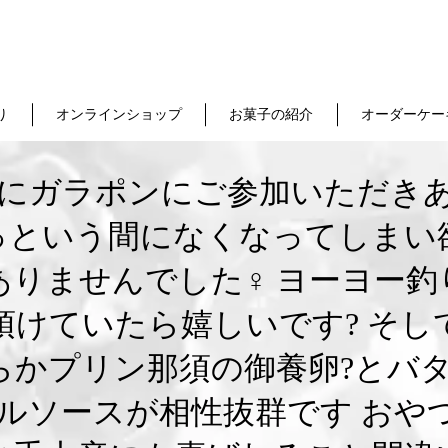
り
オンラインショップ
お菓子の紹介
オーダーケー
方にガラポンにご参加いただきあ
っという間になくなってしまい
りませんでした‍♀️ ヨーヨー
頂けていたら嬉しいです? そし
らかプリン那須の御養卵?とバタ
ルソースが相性抜群です おや