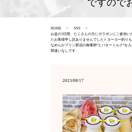
ですので
HOME
SNS
お盆の3日間、たくさんの方にガラポンにご参加い
たお客様申し訳ありませんでした‍♀️ ヨーヨー釣
なめらかプリン那須の御養卵?とバターミルク?を
間違いなしです
2023/08/17