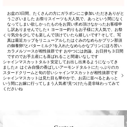
お盆の3日間、たくさんの方にガラポンにご参加いただきありがと
うございました お祭りスイーツも大人気で、あっという間になく
なってしまい欲しかったものをお買い求め頂けなかったお客様申
し訳ありませんでした‍♀️ ヨーヨー釣りもお子様に大人気で、お祭
り気分を少しでも楽しんで頂けていたら嬉しいです? そして、写
真は最近カップをリニューアルしたはぐみのなめらかプリン那須
の御養卵?とバターミルク?を入れたなめらかなプリンにほろ苦い
カラメルソースが相性抜群です おやつには勿論、お日持ち３日間
ですのでお手土産にも喜ばれること間違いなしです
シャインマスカットタルト安定してお出し出来るようになってき
ました♬ はぐみ自慢の香ばしいアーモンドタルトにたっぷりのカ
スタードクリームと旬の甘いシャインマスカットが相性抜群です
シャインマスカットは見た目も華やかで、お店に並べるとあっと
いう間にお嫁に行ってしまう人気者?見つけたら是非味わってみて
くださいね