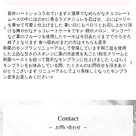
新作ハートショコラ出ています♬濃厚でなめらかなチョコレート
ムースの中にほのかに香るライチジュレを忍ばせ、上にはベリー
を乗せて可愛く仕上げました 暑い日にもペロリとお召し上がり頂
ける爽やかなチョコレートケーキです♬ 桃やメロン、マンゴー?
など夏のフルーツを使用したケーキは今日あたりまででそろそろ
終了となります 食べ収めがまだの方はそちらも是非
和栗のモンブランリニューアルして登場しています和三盆を使用
した上品な甘さのスポンジに栗の渋皮煮を丸ごと1粒生クリームと
和栗ペーストを絞って贅沢なモンブランに仕上げました しばらく
モンブランをお休みしている間、たくさんのお問合せを頂きあり
がとうございます リニューアルしてより美味しくなったモンブラ
ン是非お楽しみください♬
Contact
お問い合わせ