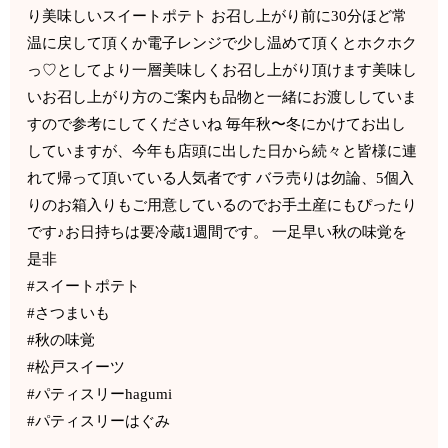
り美味しいスイートポテト お召し上がり前に30分ほど常
温に戻して頂くか電子レンジで少し温めて頂くとホクホク
っ♡としてより一層美味しくお召し上がり頂けます美味し
いお召し上がり方のご案内も品物と一緒にお渡ししていま
すので参考にしてくださいね 毎年秋〜冬にかけてお出し
していますが、今年も店頭に出した日から続々と皆様に連
れて帰って頂いている人気者です バラ売りは勿論、5個入
りのお箱入りもご用意しているのでお手土産にもぴったり
です♪お日持ちは要冷蔵1週間です。 一足早い秋の味覚を
是非
#スイートポテト
#さつまいも
#秋の味覚
#松戸スイーツ
#パティスリーhagumi
#パティスリーはぐみ