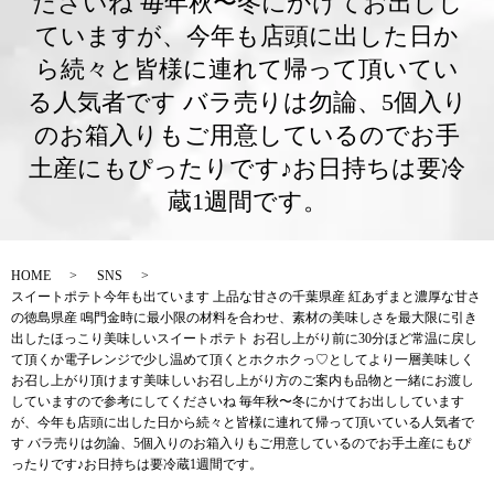
ださいね 毎年秋〜冬にかけてお出しし
ていますが、今年も店頭に出した日か
ら続々と皆様に連れて帰って頂いてい
る人気者です バラ売りは勿論、5個入り
のお箱入りもご用意しているのでお手
土産にもぴったりです♪お日持ちは要冷
蔵1週間です。
HOME
SNS
スイートポテト今年も出ています 上品な甘さの千葉県産 紅あずまと濃厚な甘さ
の徳島県産 鳴門金時に最小限の材料を合わせ、素材の美味しさを最大限に引き
出したほっこり美味しいスイートポテト お召し上がり前に30分ほど常温に戻し
て頂くか電子レンジで少し温めて頂くとホクホクっ♡としてより一層美味しく
お召し上がり頂けます美味しいお召し上がり方のご案内も品物と一緒にお渡し
していますので参考にしてくださいね 毎年秋〜冬にかけてお出ししています
が、今年も店頭に出した日から続々と皆様に連れて帰って頂いている人気者で
す バラ売りは勿論、5個入りのお箱入りもご用意しているのでお手土産にもぴ
ったりです♪お日持ちは要冷蔵1週間です。