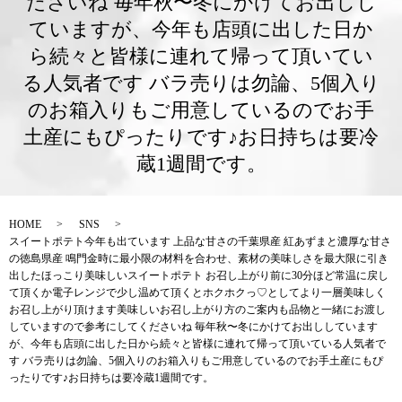
ださいね 毎年秋〜冬にかけてお出しし
ていますが、今年も店頭に出した日か
ら続々と皆様に連れて帰って頂いてい
る人気者です バラ売りは勿論、5個入り
のお箱入りもご用意しているのでお手
土産にもぴったりです♪お日持ちは要冷
蔵1週間です。
HOME
SNS
スイートポテト今年も出ています 上品な甘さの千葉県産 紅あずまと濃厚な甘さ
の徳島県産 鳴門金時に最小限の材料を合わせ、素材の美味しさを最大限に引き
出したほっこり美味しいスイートポテト お召し上がり前に30分ほど常温に戻し
て頂くか電子レンジで少し温めて頂くとホクホクっ♡としてより一層美味しく
お召し上がり頂けます美味しいお召し上がり方のご案内も品物と一緒にお渡し
していますので参考にしてくださいね 毎年秋〜冬にかけてお出ししています
が、今年も店頭に出した日から続々と皆様に連れて帰って頂いている人気者で
す バラ売りは勿論、5個入りのお箱入りもご用意しているのでお手土産にもぴ
ったりです♪お日持ちは要冷蔵1週間です。