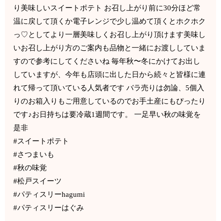
り美味しいスイートポテト お召し上がり前に30分ほど常
温に戻して頂くか電子レンジで少し温めて頂くとホクホク
っ♡としてより一層美味しくお召し上がり頂けます美味し
いお召し上がり方のご案内も品物と一緒にお渡ししていま
すので参考にしてくださいね 毎年秋〜冬にかけてお出し
していますが、今年も店頭に出した日から続々と皆様に連
れて帰って頂いている人気者です バラ売りは勿論、5個入
りのお箱入りもご用意しているのでお手土産にもぴったり
です♪お日持ちは要冷蔵1週間です。 一足早い秋の味覚を
是非
#スイートポテト
#さつまいも
#秋の味覚
#松戸スイーツ
#パティスリーhagumi
#パティスリーはぐみ