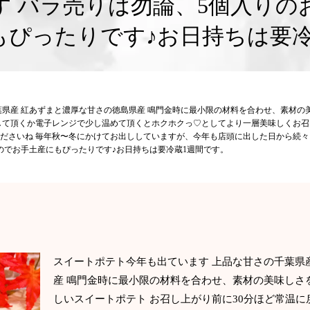
す バラ売りは勿論、5個入りの
もぴったりです♪お日持ちは要冷
葉県産 紅あずまと濃厚な甘さの徳島県産 鳴門金時に最小限の材料を合わせ、素材
戻して頂くか電子レンジで少し温めて頂くとホクホクっ♡としてより一層美味しくお
ださいね 毎年秋〜冬にかけてお出ししていますが、今年も店頭に出した日から続々
のでお手土産にもぴったりです♪お日持ちは要冷蔵1週間です。
スイートポテト今年も出ています 上品な甘さの千葉県
産 鳴門金時に最小限の材料を合わせ、素材の美味しさ
しいスイートポテト お召し上がり前に30分ほど常温