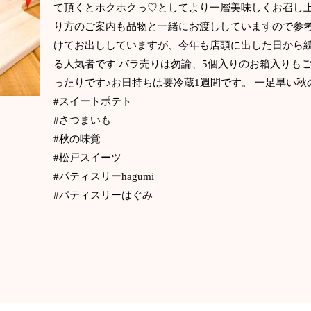
て頂くとホクホクっ♡としてより一層美味しくお召し
り方のご案内も品物と一緒にお渡ししていますので参考
けてお出ししていますが、今年も店頭に出した日から
る人気者です バラ売りは勿論、5個入りのお箱入りも
ったりです♪お日持ちは要冷蔵1週間です。 一足早い秋
#スイートポテト
#さつまいも
#秋の味覚
#松戸スイーツ
#パティスリーhagumi
#パティスリーはぐみ