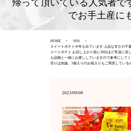
帰って頂いている人気者で
でお手土産に
HOME
SNS
スイートポテト今年も出ています 上品な甘さの千
イートポテト お召し上がり前に30分ほど常温に
も品物と一緒にお渡ししていますので参考にしてく
売りは勿論、5個入りのお箱入りもご用意している
2023/09/08