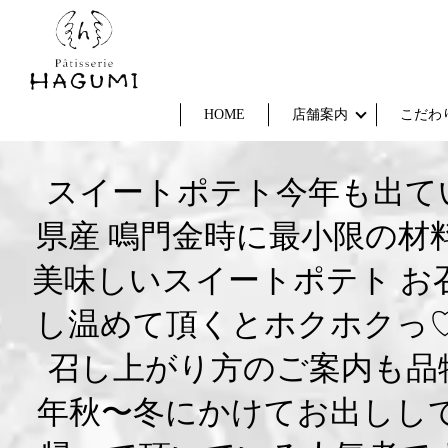
HOME
店舗案内
こだわ
スイートポテト今年も出て
県産 鳴門金時に最小限の
美味しいスイートポテト お
し温めて頂くとホクホクっ
召し上がり方のご案内も品
年秋〜冬にかけてお出しし