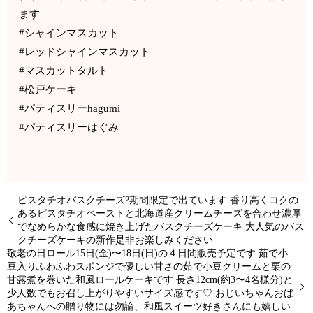
ます
#シャインマスカット
#レッドシャインマスカット
#マスカットタルト
#松戸ケーキ
#パティスリーhagumi
#パティスリーはぐみ
ピスタチオバスクチーズ?期間限定で出ています 香り高くコクの
あるピスタチオペーストと北海道産クリームチーズを合わせ濃厚
でなめらかな食感に焼き上げたバスクチーズケーキ 大人気のバス
クチーズケーキの新作是非お楽しみください
敬老の日ロール15日(金)〜18日(日)の４日間販売予定です 茹で小
豆入りふわふわスポンジで優しい甘さの茹で小豆クリームと栗の
甘露煮を巻いた和風ロールケーキです 長さ12cm(約3〜4名様分)と
少人数でもお召し上がりやすいサイズ感です♡ おじいちゃんおば
あちゃんへの贈り物には勿論、和風スイーツ好きさんにも嬉しい