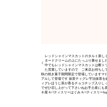
レッドシャインマスカットのタルト新し
タードクリームの上にたっぷり乗せまし
中でもレッドシャインマスカットは断トツで
た営業していますので ご来店お待ちし
秋の焼き菓子期間限定で登場していますマ
アルして登場です 抹茶ティグレ宇治抹茶を
ィグレ‬ほうじ茶が香るチョコチップ入りし
でぜひ召し上がって下さいねお手土産にも喜ば
キ屋 #パティスリーはぐみ #パティスリーhag