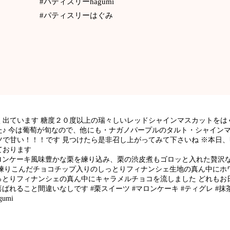
#パティスリーhagumi
#パティスリーはぐみ
く出ています 糖度２０度以上の瑞々しいレッドシャインマスカットをは
た♪ 今は葡萄が旬なので、他にも・ナガノパープルのタルト・シャイン
甘い！！！です 見つけたら是非召し上がってみて下さいね ※本日、明日
ております
ロンケーキ風味豊かな栗を練り込み、栗の渋皮煮もゴロッと入れた贅沢
練りこんだチョコチップ入りのしっとりフィナンシェ生地の真ん中にホワ
っとりフィナンシェの真ん中にキャラメルチョコを流しました どれもお
れること間違いなしです #栗スイーツ #マロンケーキ #ティグレ #抹茶
umi