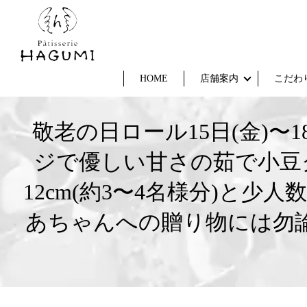
HOME
店舗案内
こだわ
敬老の日ロール15日(金)〜
ジで優しい甘さの茹で小豆
12cm(約3〜4名様分)と
あちゃんへの贈り物には勿