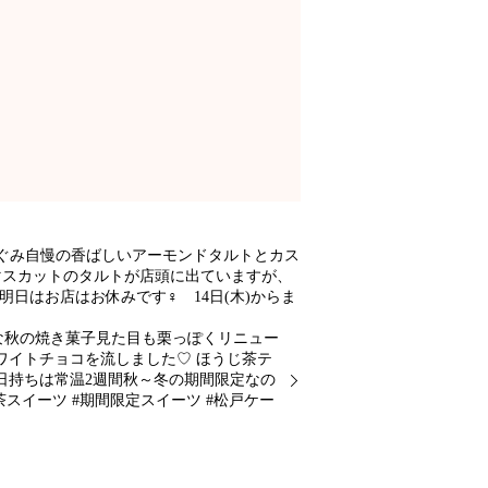
ぐみ自慢の香ばしいアーモンドタルトとカス
マスカットのタルトが店頭に出ていますが、
はお店はお休みです‍♀️ 14日(木)からま
な秋の焼き菓子見た目も栗っぽくリニュー
イトチョコを流しました♡ ‬ほうじ茶テ
日持ちは常温2週間秋～冬の期間限定なの
スイーツ #期間限定スイーツ #松戸ケー