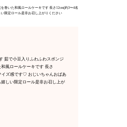
巻いた和風ロールケーキです 長さ12cm(約3〜4名
しい限定ロール是非お召し上がりください
です 茹で小豆入りふわふわスポンジ
和風ロールケーキです 長さ
いサイズ感です♡ おじいちゃんおばあ
も嬉しい限定ロール是非お召し上が