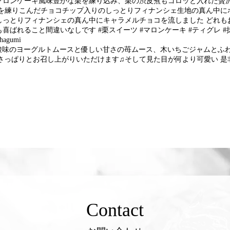
マロンケーキ風味豊かな栗を練り込み、栗の渋皮煮もゴロッと入れた贅
を練りこんだチョコチップ入りのしっとりフィナンシェ生地の真ん中にホ
しっとりフィナンシェの真ん中にキャラメルチョコを流しました どれも
ばれること間違いなしです #栗スイーツ #マロンケーキ #ティグレ #
gumi
酸味のヨーグルトムースと優しい甘さの苺ムース、木いちごジャムとふ
さっぱりとお召し上がりいただけます♫そして見た目が何より可愛い 是
Contact