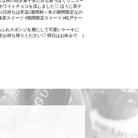
沢な秋の焼き菓子見た目も栗っぽくリニュー
ワイトチョコを流しました♡ ‬ほうじ茶テ
お日持ちは常温2週間秋～冬の期間限定なの
抹茶スイーツ #期間限定スイーツ #松戸ケー
わふわスポンジを層にして可愛いケーキに
非お持ち帰りください♡ 明日はお休みで