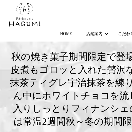
HOME
店舗案内
こだわ
秋の焼き菓子期間限定で登
皮煮もゴロッと入れた贅沢
抹茶ティグレ宇治抹茶を練
ん中にホワイトチョコを流し
入りしっとりフィナンシェ
は常温2週間秋～冬の期間