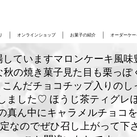
り
オンラインショップ
お菓子の紹介
オーダーケー
場していますマロンケーキ風味
な秋の焼き菓子見た目も栗っぽ
りこんだチョコチップ入りのし
ました♡ ‬ほうじ茶ティグレ
の真ん中にキャラメルチョコを
限定なのでぜひ召し上がって下