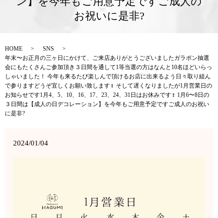
ン】を今年もご用意予定ですご成人の
お祝いに是非?
HOME
SNS
年末〜お正月の三ヶ日にかけて、ご来店ありがとうございましたガラポン抽選
会にもたくさんご参加頂き３日間を通して1等当選の方はなんと10名ほどいらっ
しゃいました！ 今年も来るたび楽しんで頂けるお店に出来るよう日々取り組ん
で参りますどうぞ宜しくお願い致します‍♀️ そして遅くなりましたが1月営業日の
お知らせです1月4、5、10、16、17、23、24、31日はお休みです‍♀️ 1月6〜8日の
３日間は【成人の日デコレーション】を今年もご用意予定ですご成人のお祝い
に是非?
2024/01/04