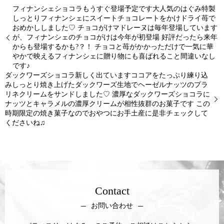
フィナンシェショコラもうすぐ登場予定です大人気のはぐみ特製
しっとりフィナンシェにスイートチョコレートをかけドライ苺で
おめかししました♡ チョコがけマドレーヌは毎年登場しています
が、フィナンシェのチョコがけは今年が初登場 好評だったら来年
からも登場するかも?？！ チョコと苺がかかっただけで一気に華
やかで映えるフィナンシェに贈り物にも喜ばれること間違いなし
です♪
ダックワーズショコラ新しく出ていますココアをたっぷり練り込
みしっとり焼き上げたダックワーズ生地でヘーゼルナッツのプラ
リネクリームをサンドしました♡ 濃厚なダックワーズショコラに
ナッツとキャラメルの濃厚クリームが相性抜群のお菓子です この
時期限定の焼き菓子なのでおやつにお手土産に是非チェックして
くださいね♫
Contact
お問い合わせ