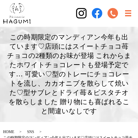
この時期限定のマンディアン今年も出
ています♡店頭にはスイートチョコ苺
チョコの2種類のお味が登場 これからま
たホワイトチョコレートも登場予定で
す… 可愛い♡型のトレーにチョコレー
トを流し、カカオニブを散らして焼い
た♡型サブレとドライ苺＆ピスタチオ
を散らしました 贈り物にも喜ばれるこ
と間違いなしです
HOME
SNS
この時期限定のマンディアン今年も出ています♡店頭にはスイートチョコ苺チ