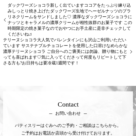
ダックワーズショコラ新しく出ていますココアをたっぷり練り込
みしっとり焼き上げたダックワーズ生地でヘーゼルナッツのプラ
リネクリームをサンドしました♡ 濃厚なダックワーズショコラに
ナッツとキャラメルの濃厚クリームが相性抜群のお菓子です この
時期限定の焼き菓子なのでおやつにお手土産に是非チェックして
くださいね♫
テリーヌショコラ大人気でバレンタインにも沢山ご利用いただい
ています サステナブルチョコレートを使用した口溶けなめらかな
濃厚テリーヌショコラ ご自分へのご褒美には勿論、贈り物にもと
っても喜ばれます♡気に入ってくださって何度もリピートして下
さる方も?お日持ちは要冷蔵1週間です！
Contact
お問い合わせ
パティスリーはぐみへのご予約・ご相談はこちらから。
ご予約はお電話か店頭から受け付けております。