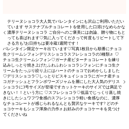
テリーヌショコラ大人気でバレンタインにも沢山ご利用いただい
ています サステナブルチョコレートを使用した口溶けなめらかな
濃厚テリーヌショコラ ご自分へのご褒美には勿論、贈り物にもと
っても喜ばれます♡気に入ってくださって何度もリピートして下
さる方も?お日持ちは要冷蔵1週間です！
バレンタイン限定ケーキ出ています♡写真1枚目から順番に️チョコ
生クリームシフォン️️デリスショコラ️️スフレショコラ️の3種類♬ ♡
チョコ生クリームシフォン♡ガーナ産ビターチョコレートを練り
込みしっとり焼き上げたふわふわショコラシフォンにチョコ生ク
リームをたっぷり絞り上にはハートのチョコでおめかししました
♡デリスショコラ♡しっとりビスキュイショコラにガーナ産チョ
コガナッシュとフランボワーズジャムを層にした大人気のデリス
ショコラに3号サイズが登場ですカットケーキのサイズでは満足で
きない！！という方に ♡スフレショコラ♡低温でじっくり蒸し焼
きにしたシュワフワ食感のスフレショコラ軽い食感なのに、濃厚
なチョコレートが感じられるなんとも贅沢なケーキです? どのチ
ョコケーキもシェフ渾身の力作♬お好みのチョコケーキを見つけ
てくださいね