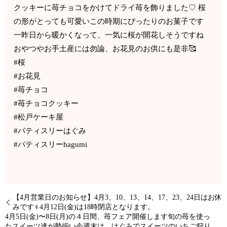
クッキーに苺チョコをかけてドライ苺を飾りました♡ 桜
の形がとっても可愛いこの時期にぴったりのお菓子です
一昨日から暖かくなって、一気に桜が開花しそうですね
おやつやお手土産には勿論、お花見のお供にも是非🥰
#桜
#お花見
#苺チョコ
#苺チョコクッキー
#松戸ケーキ屋
#パティスリーはぐみ
#パティスリーhagumi
【4月営業日のお知らせ】4月3、10、13、14、17、23、24日はお休
みです‍♀️4月12日(金)は18時閉店となります。
4月5日(金)〜8日(月)の４日間、苺フェア開催します旬の苺を使っ
たスイーツ達が勢揃い今週末は、はぐみでスイーツのいちご狩り