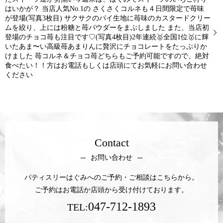
はいかが？ 当店人気No.1の さくさくコルネも４日間限定で苺味
が登場(写真3枚目) サクサクのパイ生地に苺味のカスタードクリー
ムを絞り、上には粉糖と苺パウダーをまぶしました また、当店初
登場のチョコ苺も注目です♡(写真4枚目)2年連続🥇全国1位🥇に輝
いたあま〜い高級苺あまりんに贅沢にチョコレートをたっぷりか
けました 苺コルネ＆チョコ苺どちらもご予約可能ですので、絶対
食べたい！！方はお電話もしくは店頭にてお気軽にお問い合わせ
ください
Contact
お問い合わせ
パティスリーはぐみへのご予約・ご相談はこちらから。
ご予約はお電話か店頭から受け付けております。
047-712-1893
TEL: