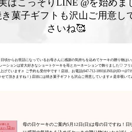
実はこっそりLINE @を始めま
は焼き菓子ギフトも沢山ご用意し
さいね🥰
ね！日頃からお世話になっているお母さんに感謝の気持ちを込めてケーキの贈り物は
コレーションは皆大好きなショートケーキを苺とカーネーションで飾りました♡ フ
ます♬ ご予約も受付中です！店頭、お電話(047-712-1893)LINE@(ID⇒@7
内させて頂きますね！) 店頭には焼き菓子ギフトも沢山ご用意しています♬是非覗いて
母の日ケーキのご案内5月12日(日)は母の日ですね！