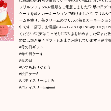
に感謝の気持ちを込めてケーキの贈り物はいかがでしょ
フリルシフォンの2種類をご用意しました♡ 母の日デ
ケーキを苺とカーネーションで飾りました♡ フリルシ
ームを塗り、苺クリームのフリルと苺＆カーネーション
中です！店頭、お電話(047-712-1893)LINE@(ID⇒@
ください♡(実はこっそりLINE @を始めました🤫また
頭には焼き菓子ギフトも沢山ご用意しています♬是非覗
#母の日ギフト
#母の日ケーキ
#母の日
#いつもありがとう
#松戸ケーキ
#パティスリーはぐみ
#パティスリーhagumi