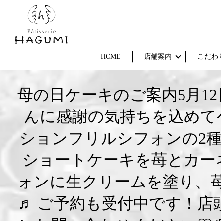
HOME
店舗案内
こだわ
母の日ケーキのご案内5月1
んに感謝の気持ちを込めて
ションフリルシフォンの2
ショートケーキを苺とカー
ォンに生クリームを塗り、
♬ ご予約も受付中です！店頭、お電話