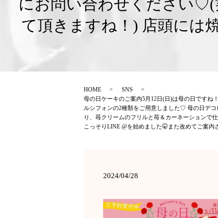
にお問い合わせください♡(
て頂きますね！) 店頭に
HOME
SNS
母の日ケーキのご案内5月12日(日)は母の日です
ルシフォンの2種類をご用意しました♡ 母の日デ
り、苺クリームのフリルと苺＆カーネーションで仕上げてい
こっそりLINE @を始めました🤫また改めてご案
2024/04/28